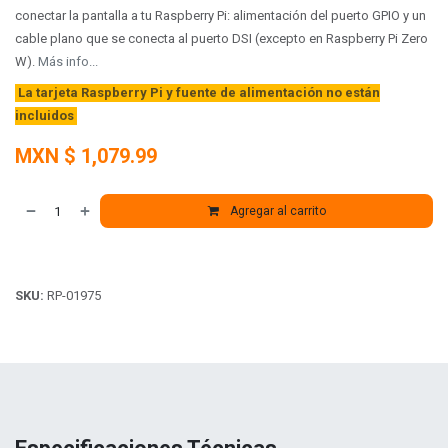
conectar la pantalla a tu Raspberry Pi: alimentación del puerto GPIO y un
cable plano que se conecta al puerto DSI (excepto en Raspberry Pi Zero
W).
Más info...
La tarjeta Raspberry Pi y fuente de alimentación no están
incluidos
MXN $
1,079.99
Agregar al carrito
SKU:
RP-01975