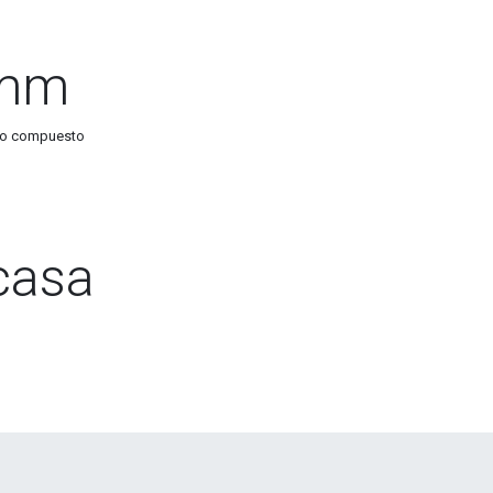
5mm
deo compuesto
casa