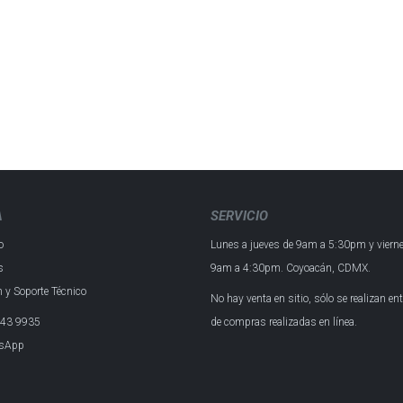
A
SERVICIO
o
Lunes a jueves de 9am a 5:30pm y
viern
s
9am a 4:30pm.
Coyoacán, CDMX.
 y Soporte Técnico
No hay venta en sitio, sólo se realizan en
43 993​5
de compras realizadas en línea.
sApp