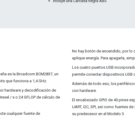
Incluye una Carcasa negra ABS
No hay botón de encendido, por lo 
aplique energía. Para apagarla, sim
Los cuatro puertos USB incorporados
queña es la Broadcom BCM2837, un
permite conectar dispositivos USB 
ts que funciona a 1,4 GHz.
Además de todo eso, los periféricos 
or hardware
y decodificación de
con hardware.
Gtexel / s o 24 GFLOP de cálculo de
El encabezado GPIO de 40 pines espa
UART, I2C, SPI, así como fuentes de 
ecte cualquier fuente de
su predecesor en el Modelo 3.