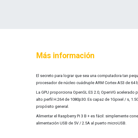
Más información
El secreto para lograr que sea una computadora tan pe
procesador de núcleo cuádruple ARM Cortex-A53 de 64 bi
La GPU proporciona OpenGL ES 2.0, OpenVG acelerado p
alto perfil H.264 de 1080p30. Es capaz de 1Gpixel / s, 1.5
propósito general.
Alimentar el Raspberry Pi 3 B + es fácil: simplemente con
alimentación USB de 5V / 2.5A al puerto microUSB.