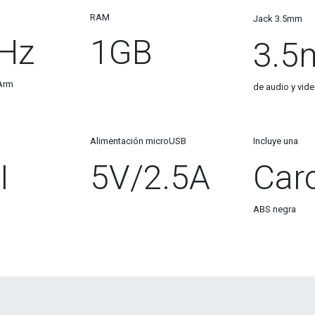
RAM
Jack 3.5mm
GHz
1GB
3.
 Arm
de audio y vi
Alimentación microUSB
Incluye una
I
5V/2.5A
Car
ABS negra