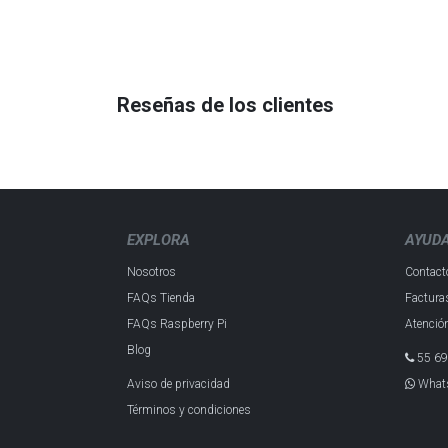
Reseñas de los clientes
EXPLORA
AYUD
Nosotros
Contact
FAQs Tienda
Factura
FAQs Raspberry Pi
Atención
Blog
55 69
Aviso de privacidad
What
Términos y condiciones