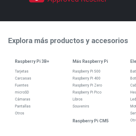
Explora más productos y accesorios
Raspberry Pi 3B+
Más Raspberry Pi
El
Tarjetas
Raspberry Pi 500
Bat
Carcasas
Raspberry Pi 400
Bot
Fuentes
Raspberry Pi Zero
Ca
microSD
Raspberry Pi Pico
Hea
Cámaras
Libros
Le
Pantallas
Souvenirs
Mo
Otros
Se
Otr
Raspberry Pi CM5