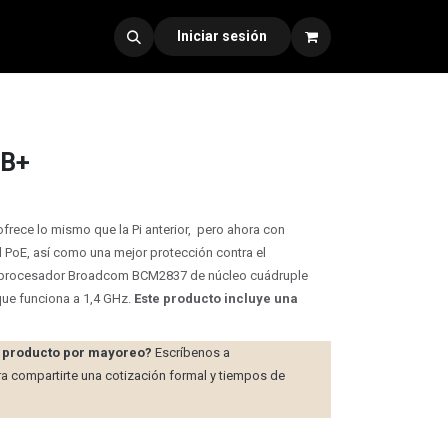
dad 330
Iniciar sesión
3B+
frece lo mismo que la Pi anterior, pero ahora con
d PoE, así como una mejor protección contra el
l procesador Broadcom BCM2837 de núcleo cuádruple
que funciona a 1,4 GHz.
Este producto incluye una
te producto por mayoreo?
Escríbenos a
a compartirte una cotización formal y tiempos de