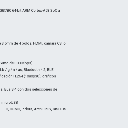
837B0 64-bit ARM Cortex-A53 SoC a
de 3,5mm de 4 polos, HDMI, cámara CSI o
máximo de 300 Mbps)
 / g / n / ac, Bluetooth 4.2, BLE
icación H.264 (1080p30); gráficos
bus, Bus SPI con dos selecciones de
or microUSB
LEC, OSMC, Pidora, Arch Linux, RISC OS