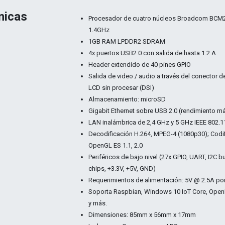
nicas
Procesador de cuatro núcleos Broadcom BCM2
1.4GHz
1GB RAM LPDDR2 SDRAM
4x puertos USB2.0 con salida de hasta 1.2 A
Header extendido de 40 pines GPIO
Salida de video / audio a través del conector 
LCD sin procesar (DSI)
Almacenamiento: microSD
Gigabit Ethernet sobre USB 2.0 (rendimiento 
LAN inalámbrica de 2,4 GHz y 5 GHz IEEE 802.11.b
Decodificación H.264, MPEG-4 (1080p30); Codif
OpenGL ES 1.1, 2.0
Periféricos de bajo nivel (27x GPIO, UART, I2C 
chips, +3.3V, +5V, GND)
Requerimientos de alimentación: 5V @ 2.5A p
Soporta Raspbian, Windows 10 IoT Core, OpenE
y más.
Dimensiones: 85mm x 56mm x 17mm​