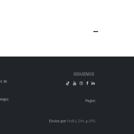
SÍGUENOS
es de
tregas
Pagos
:
Envíos por
FedEx
,
DHL
y
UPS
​​​​​​.