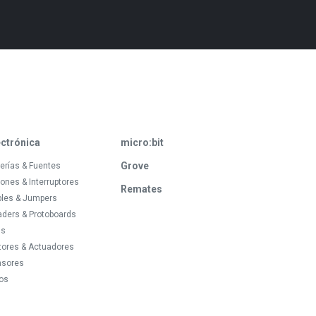
ectrónica
micro:bit
Grove
erías & Fuentes
ones & Interruptores
Remates
bles & Jumpers
ders & Protoboards
ds
tores & Actuadores
nsores
os