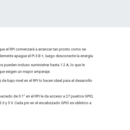
que el RPi comenzará a arrancar tan pronto como se
plemente apague el Pi 3 B +, luego desconecte la energía.
 pueden incluso suministrar hasta 1.2 A, lo que le
que exigen un mayor amperaje.
de bajo nivel en el RPi lo hacen ideal para el desarrollo
ciado de 0.1" en el RPi le da acceso a 27 puertos GPIO,
3.3 y 5 V. Cada pin en el encabezado GPIO es idéntico a