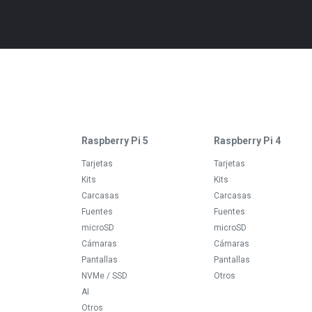
Raspberry Pi 5
Raspberry Pi 4
Tarjetas
Tarjetas
Kits
Kits
Carcasas
Carcasas
Fuentes
Fuentes
microSD
microSD
Cámaras
Cámaras
Pantallas
Pantallas
NVMe / SSD
Otros
AI
Otros