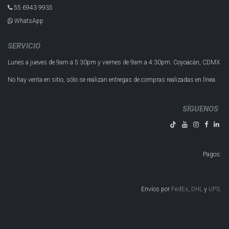
55 6943 993​5
WhatsApp
SERVICIO
Lunes a jueves de 9am a 5:30pm y
viernes de 9am a 4:30pm.
Coyoacán, CDMX.
No hay venta en sitio, sólo se realizan entregas de compras realizadas en línea.
SÍGUENOS
Pagos
:
Envíos por
FedEx
,
DHL
y
UPS
​​​​​​.