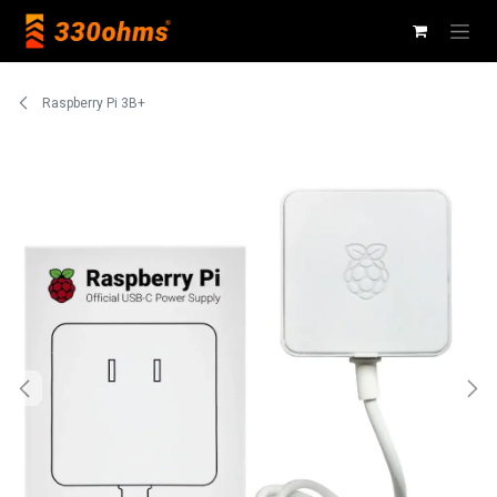
Ir al contenido
Raspberry Pi 3B+