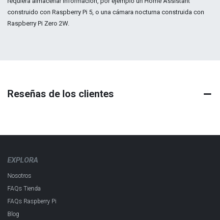
requiera almacenar información, por ejemplo un Home Assistant
construido con Raspberry Pi 5, o una cámara nocturna construida con
Raspberry Pi Zero 2W.
Reseñas de los clientes
EXPLORA
Nosotros
FAQs Tienda
FAQs Raspberry Pi
Blog