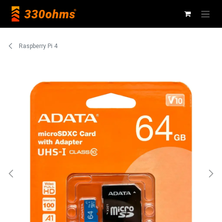
Ir al contenido
Raspberry Pi 4