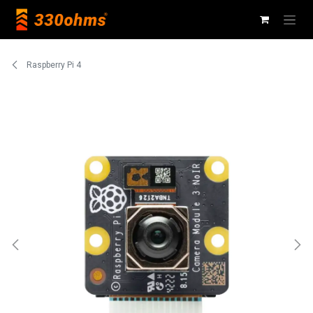
Ir al contenido
Raspberry Pi 4