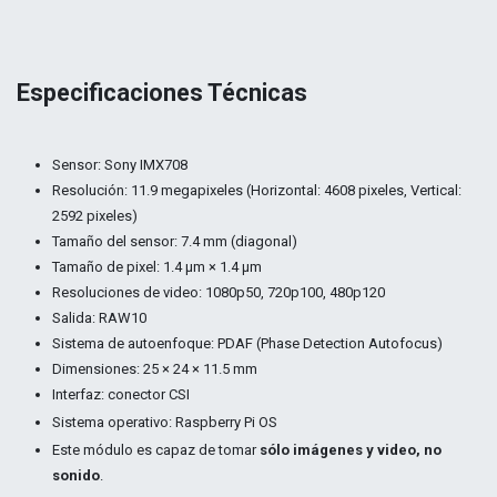
Especificaciones Técnicas
Sensor: Sony IMX708
Resolución: 11.9 megapixeles (Horizontal: 4608 pixeles, Vertical:
2592 pixeles)
Tamaño del sensor: 7.4 mm (diagonal)
Tamaño de pixel: 1.4 μm × 1.4 μm
Resoluciones de video: 1080p50, 720p100, 480p120
Salida: RAW10
Sistema de autoenfoque: PDAF (Phase Detection Autofocus)
Dimensiones: 25 × 24 × 11.5 mm
Interfaz: conector CSI
Sistema operativo: Raspberry Pi OS
Este módulo es capaz de tomar
sólo imágenes y video, no
sonido
.