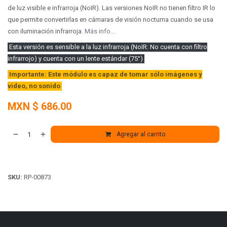
de luz visible e infrarroja (NoIR). Las versiones NoIR no tienen filtro IR lo
que permite convertirlas en cámaras de visión nocturna cuando se usa
con iluminación infrarroja.
Más info...
Esta versión es sensible a la luz infrarroja (NoIR: No cuenta con filtro
infrarrojo) y cuenta con un lente estándar (75°)
Importante: Este módulo es capaz de tomar sólo imágenes y
video, no sonido
MXN $
686.00
Agregar al carrito
SKU:
RP-00873