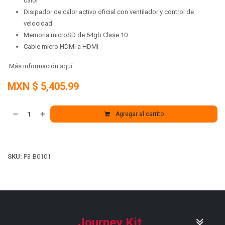
calor
Disipador de calor activo oficial con ventilador y control de
velocidad
Memoria microSD de 64gb Clase 10
Cable micro HDMI a HDMI
Más información
aquí...
MXN $
5,405.99
Agregar al carrito
SKU:
P3-B0101
Explora el
Journey Kit
para Pi 5