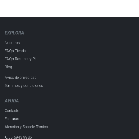
EXPLORA
Nosotros
FAQs Tienda
FAQs Raspberry Pi
Blog
Aviso de privacidad
Términos y condiciones
AYUDA
Contacto
Facturas
Atención y Soporte Técnico
55 6943 993​5