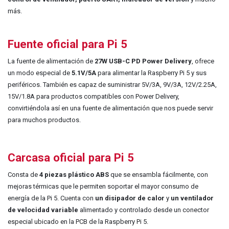
más.
Fuente oficial para Pi 5
La fuente de alime
ntación de
27W USB-C PD Power Delivery
, ofrece
un modo especial de
5.1V/5A
para
alimentar la Raspberry Pi 5 y sus
periféricos. También es capaz de suministrar 5V/3A, 9V/3A, 12V/2.25A,
15V/1.8A para productos compatibles con Power Delivery,
convirtiéndola así en una fuente de alimentación que nos puede servir
para muchos productos.
Carcasa oficial para Pi 5
Consta de
4 piezas plástico ABS
que se ensambla fácilmente, con
mejoras térmicas que le permiten soportar el mayor consumo de
energía de la Pi 5. Cuenta con
un disipador de calor
y
un ventilador
de velocidad variable
alimentado y controlado desde un conector
especial ubicado en la PCB de la Raspberry Pi 5.