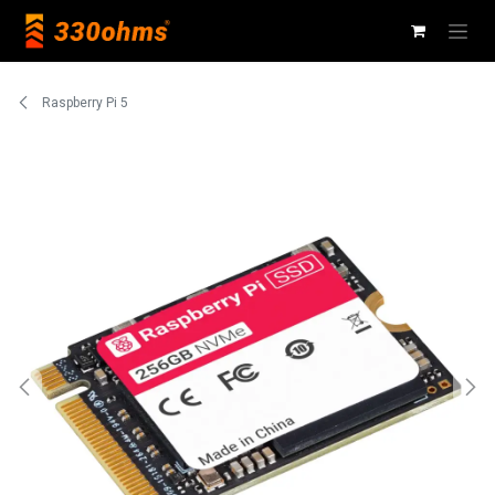
Ir al contenido
Raspberry Pi 5