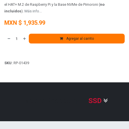
el HAT+ M.2 de Raspberry Pi y la Base NVMe de Pimoroni
(
no
incluidos
)
.
Más info...
MXN $
1,935.99
Agregar al carrito
SKU:
RP-01439
Explora Raspberry Pi
SSD