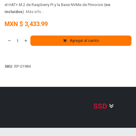
el HAT+ M.2 de Raspberry Pi y la Base NVMe de Pimoroni
(
no
incluidos
)
.
Más info...
MXN $
3,433.99
Agregar al carrito
SKU:
RP-01984
Explora Raspberry Pi
SSD