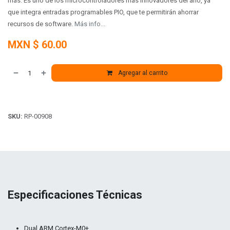
más. Es uno de los microcontroladores más innovadores del año, ya
que integra entradas programables PIO, que te permitirán ahorrar
recursos de software.
Más info...
MXN $
60.00
Agregar al carrito
SKU:
RP-00908
Especificaciones Técnicas
Dual ARM Cortex-M0+