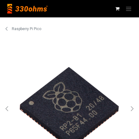
Ir al contenido
Raspberry Pi Pico