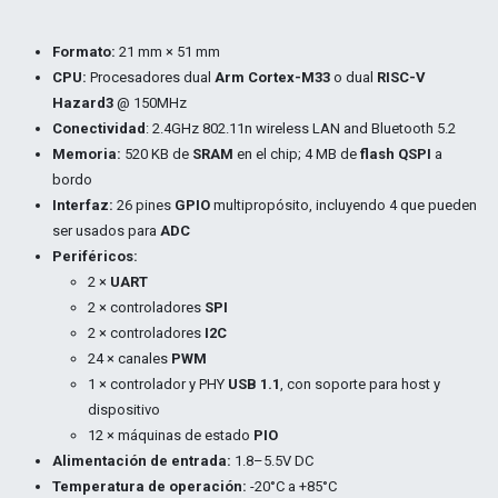
Formato:
21 mm × 51 mm
CPU:
Procesadores dual
Arm Cortex-M33
o dual
RISC-V
Hazard3
@ 150MHz
Conectividad
: 2.4GHz 802.11n wireless LAN and Bluetooth 5.2
Memoria:
520 KB de
SRAM
en el chip; 4 MB de
flash QSPI
a
bordo
Interfaz:
26 pines
GPIO
multipropósito, incluyendo 4 que pueden
ser usados para
ADC
Periféricos:
2 ×
UART
2 × controladores
SPI
2 × controladores
I2C
24 × canales
PWM
1 × controlador y PHY
USB 1.1
, con soporte para host y
dispositivo
12 × máquinas de estado
PIO
Alimentación de entrada:
1.8–5.5V DC
Temperatura de operación:
-20°C a +85°C