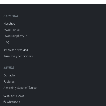
EXPLORA
Nosotros
FAQs Tienda
FAQs Raspberry Pi
Blog
Aviso de privacidad
Términos y condiciones
AYUDA
Contacto
Facturas
Atención y Soporte Técnico
55 6943 993​5
WhatsApp