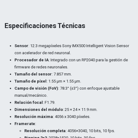
Especificaciones Técnicas
Sensor
: 12.3 megapíxeles Sony IMX500 Intelligent Vision Sensor
con acelerador de red neuronal.
Procesador de IA
: Integrado con un RP2040 para la gestión de
firmware de redes neuronales.
Tamaño del sensor
: 7.857 mm.
Tamaño de píxel
: 1.55 μm × 1.55 μm.
Campo de visión (FoV)
: 78.3° (±3°) con enfoque ajustable
manual/mecánico.
Relación focal
: F1.79.
Dimensiones del módulo
: 25 × 24 × 11.9 mm.
Resolución máxima
: 4056 x 3040 píxeles.
Framerate
:
Resolución completa
: 4056×3040, 10 bits, 10 fps.
Binning 2×2
: 2028×1520, 10 bits, 30 fps.