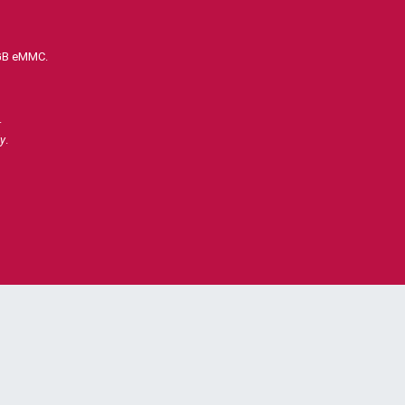
2GB eMMC.
.
y
.