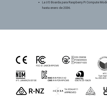
La I/O Boarda para Raspberry Pi Compute Modu
hasta enero de 2036.