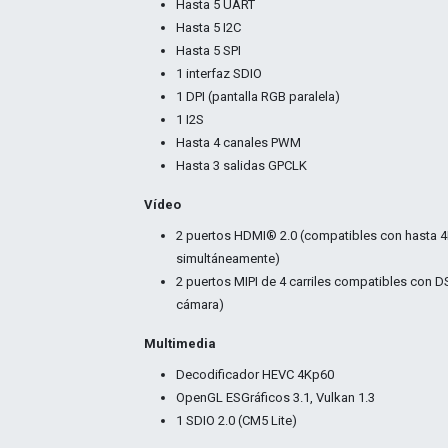
Hasta 5 UART
Hasta 5 I2C
Hasta 5 SPI
1 interfaz SDIO
1 DPI (pantalla RGB paralela)
1 I2S
Hasta 4 canales PWM
Hasta 3 salidas GPCLK
Vídeo
2 puertos HDMI® 2.0 (compatibles con hasta 
simultáneamente)
2 puertos MIPI de 4 carriles compatibles con DS
cámara)
Multimedia
Decodificador HEVC 4Kp60
OpenGL ESGráficos 3.1, Vulkan 1.3
1 SDIO 2.0 (CM5 Lite)