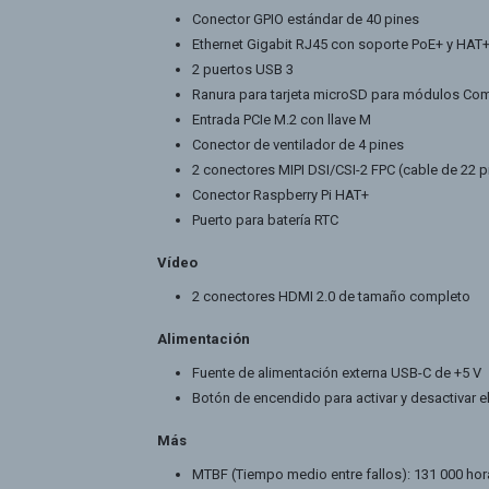
Conector GPIO estándar de 40 pines
Ethernet Gigabit RJ45 con soporte PoE+ y HAT
2 puertos USB 3
Ranura para tarjeta microSD para módulos Co
Entrada PCIe M.2 con llave M
Conector de ventilador de 4 pines
2 conectores MIPI DSI/CSI-2 FPC (cable de 22
Conector Raspberry Pi HAT+
Puerto para batería RTC
Vídeo
2 conectores HDMI 2.0 de tamaño completo
Alimentación
Fuente de alimentación externa USB-C de +5 V
Botón de encendido para activar y desactivar
Más
MTBF (Tiempo medio entre fallos): 131 000 ho