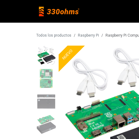
Ir al contenido
Raspberry Pi
Todos los productos
Raspberry Pi
Raspberry Pi Comput
NUEVO
NUEVO