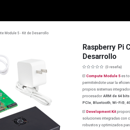
micro:bit
Grove
Electrónica
Remates
Contacto
Comuni
e Module 5 - Kit de Desarrollo
Raspberry Pi 
Desarrollo
(0 reseña)
El
Compute Module 5
es to
permitiéndote usar la eficie
propios sistemas integrados
procesador
ARM de 64 bits
PCIe
,
Bluetooth
,
Wi-Fi®
,
4
El
Development Kit
proporci
soluciones integradas con c
robustos y optimizados para