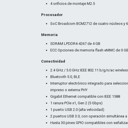
4 orificios de montaje M2.5
Procesador
SoC Broadcom BCM2712 de cuatro núcleos y 64
Memoria
SDRAM LPDDR4-4267 de 4 GB
ECC Opciones de memoria flash eMMC de 0 GB (
Conectividad
2.4 GHz / 5.0 GHz IEEE 802.11 b/g/n/ac wireles
Bluetooth 5.0, BLE
Interruptor electrónico integrado para seleccion
impreso o externa PHY
Gigabit Ethernet compatible con IEEE 1588
1 ranura PCIe x1, Gen 2
(5 Gbps)
1 puerto USB 2.0 (alta velocidad)
2 puertos USB 3.0, con operación simultánea 
Hasta 30 pines GPIO compatibles con señalizaci