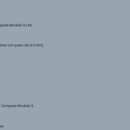
+
mpute Module 5 Lite
 pines con paso de 0,5 mm)
 el Compute Module 5
ras