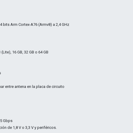
 bits Arm Cortex-A76 (Armv8) a 2,4 GHz
Lite), 16 GB, 32 GB o 64 GB
s
ar entre antena en la placa de circuito
a 5 Gbps
ón de 1,8 V o 3,3 V y periféricos.