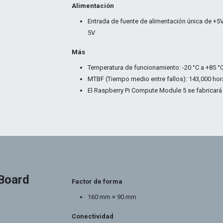
Alimentación
Entrada de fuente de alimentación única de +
5V
Más
Temperatura de funcionamiento: -20 °C a +85 °
MTBF (
Tiempo medio entre fallos)
: 143,000 ho
El Raspberry Pi Compute Module 5 se fabricará
 Board
Factor de forma
160 mm × 90 mm
Conectividad