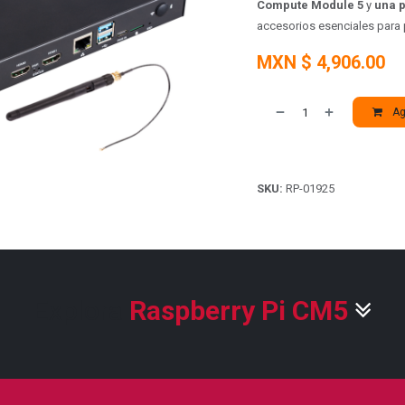
Compute Module 5
y
una p
accesorios esenciales para
MXN $
4,906.00
Agr
SKU:
RP-01925
Explora
Raspberry Pi CM5