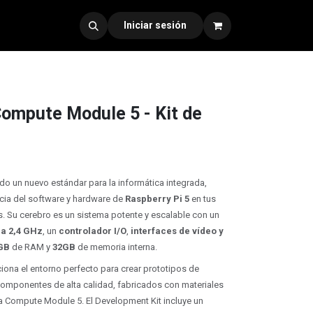
dad 330
Iniciar sesión
Compute Module 5 - Kit de
do un nuevo estándar para la informática integrada,
ncia del
software y hardware de
Raspberry Pi 5
en tus
. Su cerebro es un sistema potente y escalable con un
 a 2,4 GHz
, un
controlador I/O
,
interfaces de vídeo y
GB
de RAM y
32GB
de memoria interna.
ona el entorno perfecto para crear prototipos de
omponentes de alta calidad, fabricados con materiales
 Compute Module 5. El Development Kit incluye un