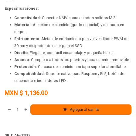
Especificaciones:
Conectividad:
Conector NMVe para estados solidos M.2
Material:
Aleación de aluminio (grado espacial) y acabado en
negro.
Enfriamiento:
Aletas de enfriamiento pasivo, ventilador PWM de
30mm y disipador de calor para el SSD.
Diseño:
Elegante, con fácil ensamblaje y pequeña huella.
Acceso:
Completo a todos los puertos y tapa superior removible.
Protección:
Carcasa de aluminio con tapa superior atornillable.
Compatibilidad:
Soporte nativo para Raspberry Pi 5, botón de
encendido e indicadores LED.
MXN $
1,136.00
Agregar al carrito
SKU:
AR-00006