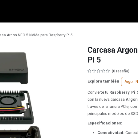
micro:bit
Grove
Electrónica
Remates
Contacto
Comuni
asa Argon NEO 5 NVMe para Raspberry Pi 5
Carcasa Argon
Pi 5
(0 reseña)
Explora también
Argon 
Convierte tu
Raspberry Pi 
con la nueva carcasa
Argon
través de la ranura PCIe, co
principales modelos de SSD
Especificaciones:
Conectividad:
Conect