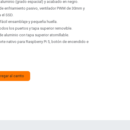
aluminio (grado espacial) y acabado en negro.
de enfriamiento pasivo, ventilador PWM de 30mm y
a el SSD.
fácil ensamblaje y pequeña huella.
dos los puertos y tapa superior removible.
e aluminio con tapa superior atornillable.
te nativo para Raspberry Pi 5, botón de encendido e
egar al carrito