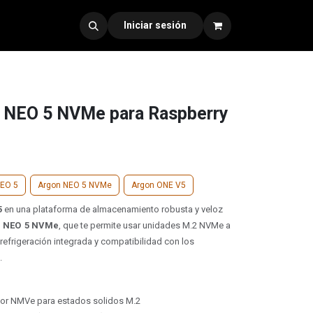
dad 330
Iniciar sesión
 NEO 5 NVMe para Raspberry
NEO 5
Argon NEO 5 NVMe
Argon ONE V5
5
en una plataforma de almacenamiento robusta y veloz
 NEO 5 NVMe
, que te permite usar unidades M.2 NVMe a
n refrigeración integrada y compatibilidad con los
.
or NMVe para estados solidos M.2