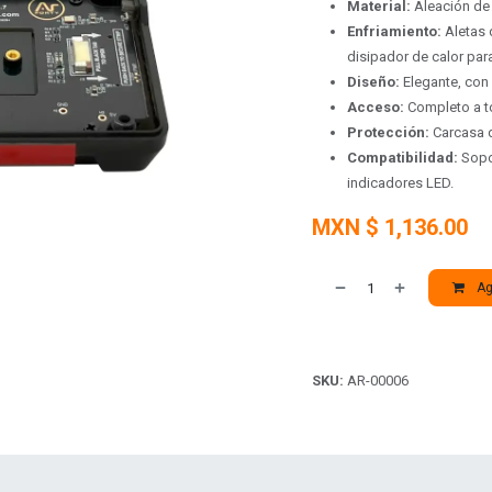
Material:
Aleación de 
Enfriamiento:
Aletas 
disipador de calor par
Diseño:
Elegante, con 
Acceso:
Completo a to
Protección:
Carcasa d
Compatibilidad:
Sopor
indicadores LED.
MXN $
1,136.00
Agr
SKU:
AR-00006