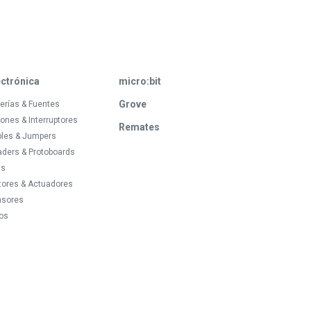
ectrónica
micro:bit
Grove
erías & Fuentes
ones & Interruptores
Remates
bles & Jumpers
ders & Protoboards
ds
tores & Actuadores
nsores
os