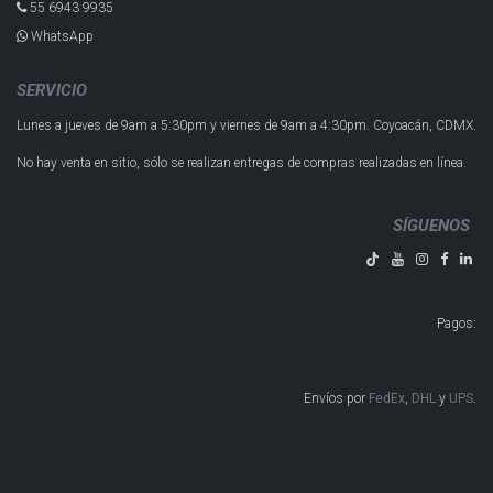
55 6943 993​5
WhatsApp
SERVICIO
Lunes a jueves de 9am a 5:30pm y
viernes de 9am a 4:30pm.
Coyoacán, CDMX.
No hay venta en sitio, sólo se realizan entregas de compras realizadas en línea.
SÍGUENOS
Pagos
:
Envíos por
FedEx
,
DHL
y
UPS
​​​​​​.