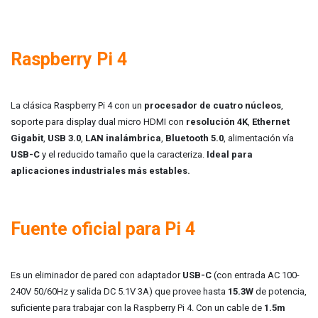
Raspberry Pi 4
La clásica Raspberry Pi 4 con un
procesador de cuatro núcleos
,
soporte para display dual micro HDMI con
resolución 4K
,
Ethernet
Gigabit
,
USB 3.0
,
LAN inalámbrica
,
Bluetooth 5.0
, alimentación vía
USB-C
y el reducido tamaño que la caracteriza.
Ideal para
aplicaciones industriales más estables.
Fuente oficial para Pi 4
Es un eliminador de pared con adaptador
USB-C
(con e
ntrada AC 100-
240V 50/60Hz y salida DC 5.1V 3A) que
provee hasta
15.3W
de potencia,
suficiente para trabajar con la Raspberry Pi 4. Con un cable de
1.5m