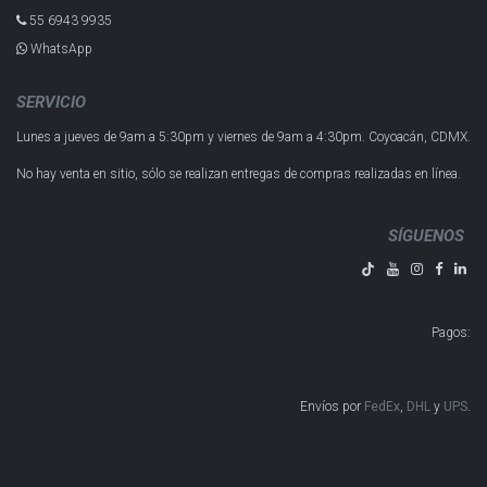
55 6943 993​5
WhatsApp
SERVICIO
Lunes a jueves de 9am a 5:30pm y
viernes de 9am a 4:30pm.
Coyoacán, CDMX.
No hay venta en sitio, sólo se realizan entregas de compras realizadas en línea.
SÍGUENOS
Pagos
:
Envíos por
FedEx
,
DHL
y
UPS
​​​​​​.