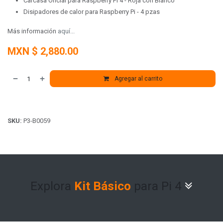
Carcasa Oficial para Raspberry Pi 4 - Roja con Blanco
Disipadores de calor para Raspberry Pi - 4 pzas
Más información
aquí...
MXN $
2,880.00
Agregar al carrito
SKU:
P3-B0059
Explora
Kit Básico
para Pi 4