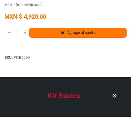
Más información
aquí...
MXN $
4,920.00
Agregar al carrito
SKU:
P3-B0099
Explora el
Kit Básico
para Pi 5