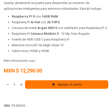
cuenta, abriéndote la puerta para desarrollar un universo de
aplicaciones inteligentes para entornos industriales. Este kit incluye:
Raspberry Pi 5
con
16GB RAM
Raspberry Pi
AI Hat
con
26 TOPS
Carcasa de metal
Argon NEO 5
con ventilador para Raspberry Pi 5
Raspberry Pi
Cámara Módulo 3
- 12 Mp Gran Angular
Fuente de 45W USB-C para Raspberry Pi
Memoria microSD de 64gb Clase 10
Cable micro HDMI a HDMI
Más información
aquí...
MXN $
12,290.00
Agregar al carrito
SKU:
P3-B0205