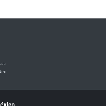
ation
Brief
México