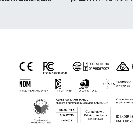
Diseñada especialmente para la
pequeños
9 x 9 x 5.5 mm
(aproxima