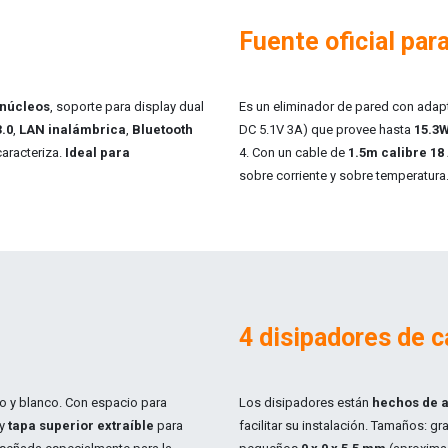
Fuente oficial para
 núcleos
, soporte para display dual
Es un eliminador de pared con ada
.0
,
LAN inalámbrica
,
Bluetooth
DC 5.1V 3A) que
provee hasta
15.3
caracteriza.
Ideal para
4. Con un cable de
1.5m calibre 1
sobre corriente y sobre temperatura
4 disipadores de c
ojo y blanco. Con espacio para
Los disipadores están
hechos de 
y
tapa superior extraíble
para
facilitar su instalación. Tamaños: g
r