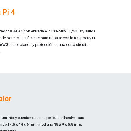
 Pi 4
ptador
USB-C
(con e
ntrada AC 100-240V 50/60Hz y salida
W
de potencia, suficiente para trabajar con la Raspberry Pi
8 AWG
, color blanco y protección contra corto circuito,
.
alor
aluminio
y cuentan con una película adhesiva para
ande
14.5 x 14 x 6 mm
, mediano
15 x 9 x 5.5 mm
,