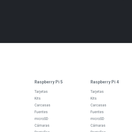
Raspberry Pi 5
Raspberry Pi 4
Tarjetas
Tarjetas
Kits
Kits
Carcasas
Carcasas
Fuentes
Fuentes
microSD
microSD
Cámaras
Cámaras