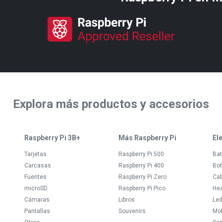
Explora más productos y accesorios
Raspberry Pi 3B+
Más Raspberry Pi
El
Tarjetas
Raspberry Pi 500
Bat
Carcasas
Raspberry Pi 400
Bot
Fuentes
Raspberry Pi Zero
Ca
microSD
Raspberry Pi Pico
Hea
Cámaras
Libros
Le
Pantallas
Souvenirs
Mo