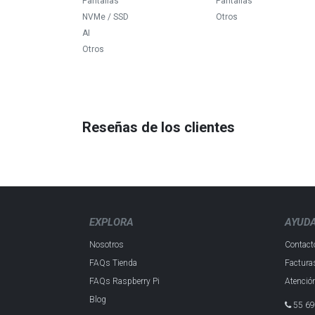
Pantallas
Pantallas
NVMe / SSD
Otros
AI
Otros
Reseñas de los clientes
EXPLORA
AYUD
Nosotros
Contact
FAQs Tienda
Factura
FAQs Raspberry Pi
Atención
Blog
55 69