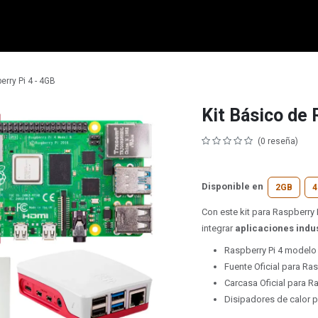
micro:bit
Grove
Electrónica
Remates
Contacto
Comuni
erry Pi 4 - 4GB
Kit Básico de 
(0 reseña)
Disponible en
2GB
4
Con este kit para Raspberry 
integrar
aplicaciones indu
Raspberry Pi 4 modelo
Fuente Oficial para Ras
Carcasa Oficial para Ra
Disipadores de calor p