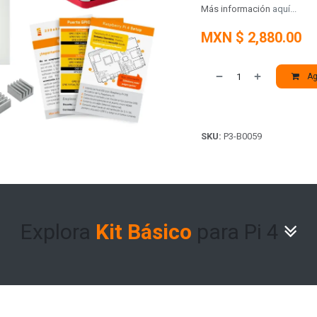
Más información
aquí...
MXN $
2,880.00
Agr
SKU:
P3-B0059
Explora
Kit Básico
para Pi 4