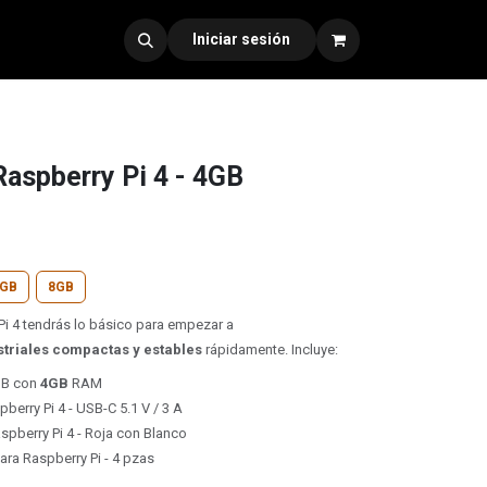
dad 330
Iniciar sesión
Raspberry Pi 4 - 4GB
GB
8GB
Pi 4 tendrás lo básico para empezar a
striales compactas y estables
rápidamente. Incluye:
 B con
4GB
RAM
pberry Pi 4 - USB-C 5.1 V / 3 A
spberry Pi 4 - Roja con Blanco
ara Raspberry Pi - 4 pzas