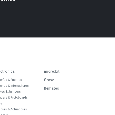
ectrónica
micro:bit
Grove
erías & Fuentes
ones & Interruptores
Remates
bles & Jumpers
ders & Protoboards
ds
tores & Actuadores