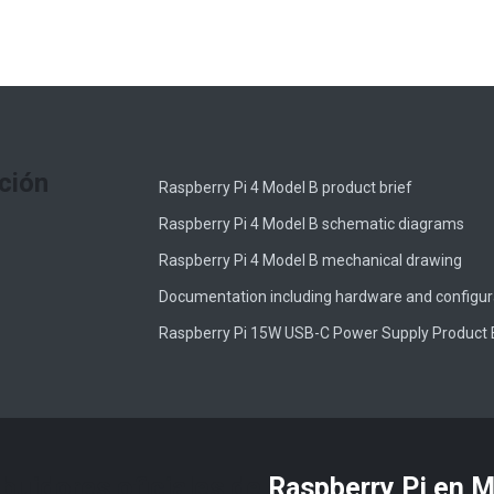
ción
Raspberry Pi 4 Model B product brief
Raspberry Pi 4 Model B schematic diagrams
Raspberry Pi 4 Model B mechanical drawing
Documentation including hardware and configur
Raspberry Pi 15W USB-C Power Supply Product 
ibuidores oficiales de
Raspberry Pi​ en 