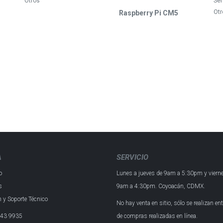
Otros
Se
Otr
Raspberry Pi CM5
A
SERVICIO
o
Lunes a jueves de 9am a 5:30pm y
viern
s
9am a 4:30pm.
Coyoacán, CDMX.
 y Soporte Técnico
No hay venta en sitio, sólo se realizan en
43 993​5
de compras realizadas en línea.