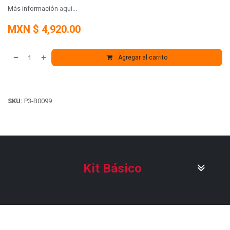
Más información
aquí...
MXN $
4,920.00
Agregar al carrito
SKU:
P3-B0099
Explora el
Kit Básico
para Pi 5