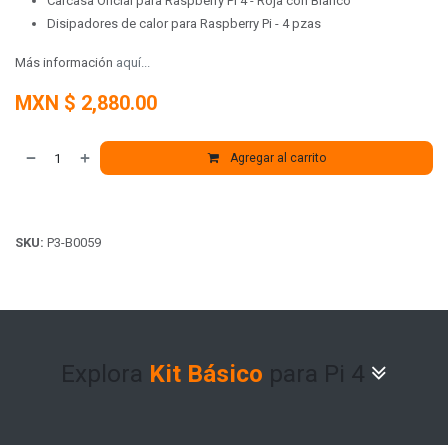
Carcasa Oficial para Raspberry Pi 4 - Roja con Blanco
Disipadores de calor para Raspberry Pi - 4 pzas
Más información
aquí...
MXN $
2,880.00
Agregar al carrito
SKU:
P3-B0059
Explora
Kit Básico
para Pi 4