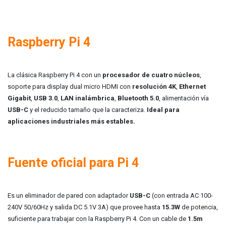
Raspberry Pi 4
La clásica Raspberry Pi 4 con un
procesador de cuatro núcleos
,
soporte para display dual micro HDMI con
resolución 4K
,
Ethernet
Gigabit
,
USB 3.0
,
LAN inalámbrica
,
Bluetooth 5.0
, alimentación vía
USB-C
y el reducido tamaño que la caracteriza.
Ideal para
aplicaciones industriales más estables.
Fuente oficial para Pi 4
Es un eliminador de pared con adaptador
USB-C
(con e
ntrada AC 100-
240V 50/60Hz y salida DC 5.1V 3A) que
provee hasta
15.3W
de potencia,
suficiente para trabajar con la Raspberry Pi 4. Con un cable de
1.5m