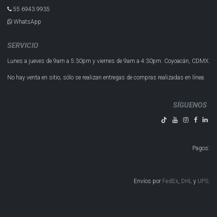
55 6943 993​5
WhatsApp
SERVICIO
Lunes a jueves de 9am a 5:30pm y
viernes de 9am a 4:30pm.
Coyoacán, CDMX.
No hay venta en sitio, sólo se realizan entregas de compras realizadas en línea.
SÍGUENOS
Pagos
:
Envíos por
FedEx
,
DHL
y
UPS
​​​​​​.