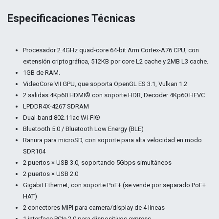
Especificaciones Técnicas
Procesador 2.4GHz quad-core 64-bit Arm Cortex-A76 CPU, con
extensión criptográfica, 512KB por core L2 cache y 2MB L3 cache.
1GB de RAM.
VideoCore VII GPU, que soporta OpenGL ES 3.1, Vulkan 1.2
2 salidas 4Kp60 HDMI® con soporte HDR, Decoder 4Kp60 HEVC
LPDDR4X-4267 SDRAM
Dual-band 802.11ac Wi-Fi®
Bluetooth 5.0 / Bluetooth Low Energy (BLE)
Ranura para microSD, con soporte para alta velocidad en modo
SDR104
2 puertos × USB 3.0, soportando 5Gbps simultáneos
2 puertos × USB 2.0
Gigabit Ethernet, con soporte PoE+ (se vende por separado PoE+
HAT)
2 conectores MIPI para camera/display de 4 líneas
1 interface PCIe 2.0 para dispositivos express