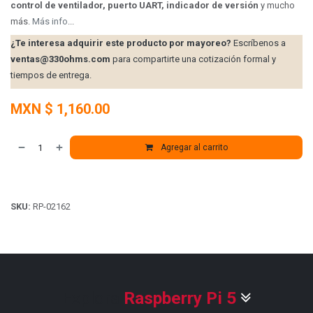
control de ventilador, puerto UART, indicador de versión
y mucho
más.
Más info
...
¿Te interesa adquirir este producto por mayoreo?
Escríbenos a
ventas@330ohms.com
para compartirte una cotización formal y
tiempos de entrega.
MXN $
1,160.00
Agregar al carrito
SKU:
RP-02162
Explora
Raspberry Pi 5