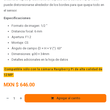
puede distorsionarse alrededor de los bordes para que quepa todo en
el sensor.
Especificaciones
Formato de imagen: 1/2 "
Distancia focal: 6 mm
Apertura: F1.2
Montaje: CS
Ángulo de campo (D × H × V (°): 63°
Dimensiones: φ30 × 34mm
Detalles adicionales en la hoja de datos
Compatible sólo con la cámara Raspberry Pi de alta calidad de
12 MP
MXN $
646.00
Agregar al carrito