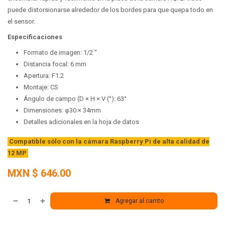
puede distorsionarse alrededor de los bordes para que quepa todo en
el sensor.
Especificaciones
Formato de imagen: 1/2 "
Distancia focal: 6 mm
Apertura: F1.2
Montaje: CS
Ángulo de campo (D × H × V (°): 63°
Dimensiones: φ30 × 34mm
Detalles adicionales en la hoja de datos
Compatible sólo con la cámara Raspberry Pi de alta calidad de
12 MP
MXN $
646.00
Agregar al carrito