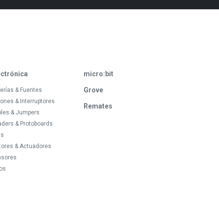
ectrónica
micro:bit
Grove
erías & Fuentes
ones & Interruptores
Remates
bles & Jumpers
ders & Protoboards
ds
tores & Actuadores
nsores
os