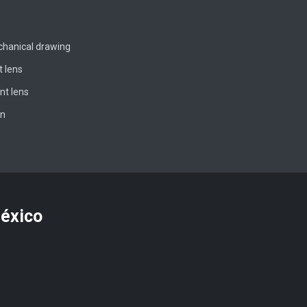
chanical drawing
t lens
nt lens
on
México