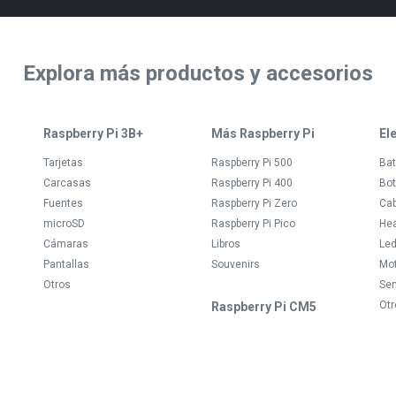
Explora más productos y accesorios
Raspberry Pi 3B+
Más Raspberry Pi
El
Tarjetas
Raspberry Pi 500
Bat
Carcasas
Raspberry Pi 400
Bot
Fuentes
Raspberry Pi Zero
Ca
microSD
Raspberry Pi Pico
Hea
Cámaras
Libros
Le
Pantallas
Souvenirs
Mo
Otros
Se
Otr
Raspberry Pi CM5