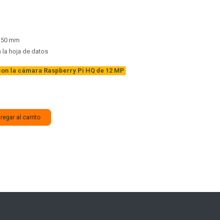
x 50 mm
n la hoja de datos
on la cámara Raspberry Pi HQ de 12 MP
egar al carrito