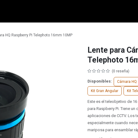
micro:bit
Grove
Electrónica
Remates
Contacto
Comuni
ara HQ Raspberry Pi Telephoto 16mm 10MP
Lente para Cá
Telephoto 1
(0 reseña)
Disponibles:
Cámara HQ 
Kit Gran Angular
Kit Te
Este es el teleobjetivo de 1
para Raspberry Pi. Tiene un
aplicaciones de CCTV. Los t
especialmente cuando necesit
mariposa para ensamblar ráp