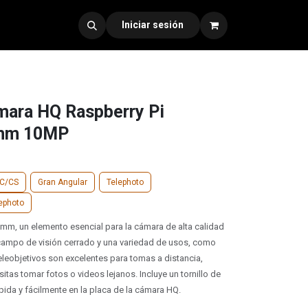
dad 330
Iniciar sesión
mara HQ Raspberry Pi
6mm 10MP
C/CS
Gran Angular
Telephoto
lephoto
6 mm, un elemento esencial para la cámara de alta calidad
 campo de visión cerrado y una variedad de usos, como
eleobjetivos son excelentes para tomas a distancia,
as tomar fotos o videos lejanos. Incluye un tornillo de
ida y fácilmente en la placa de la cámara HQ.