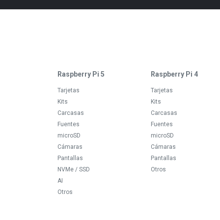
Raspberry Pi 5
Raspberry Pi 4
Tarjetas
Tarjetas
Kits
Kits
Carcasas
Carcasas
Fuentes
Fuentes
microSD
microSD
Cámaras
Cámaras
Pantallas
Pantallas
NVMe / SSD
Otros
AI
Otros