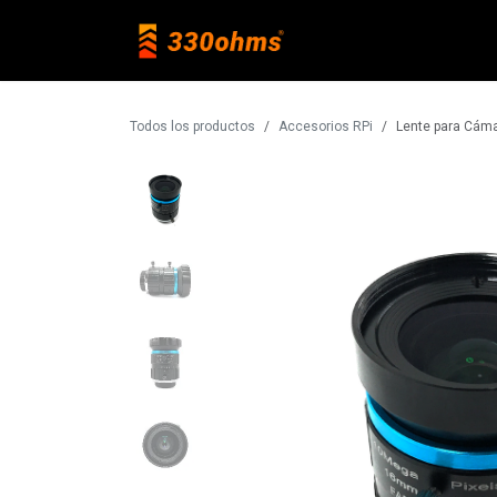
Ir al contenido
Raspberry Pi
Todos los productos
Accesorios RPi
Lente para Cám