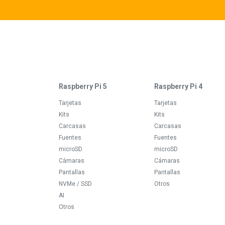
Raspberry Pi 5
Raspberry Pi 4
Tarjetas
Tarjetas
Kits
Kits
Carcasas
Carcasas
Fuentes
Fuentes
microSD
microSD
Cámaras
Cámaras
Pantallas
Pantallas
NVMe / SSD
Otros
AI
Otros