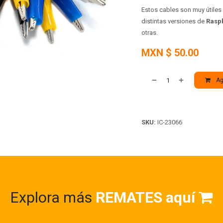
Estos cables son muy útiles
distintas versiones de
Raspb
otras.
MXN $
50.00
Agr
SKU:
IC-23066
Explora más
REMATES aquí