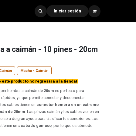
dad 330
Iniciar sesión
 a caimán - 10 pines - 20cm
Caimán
Macho - Caimán
este producto no regresará a la tienda!
per hembra a caimán de
20cm
es perfecto para
 rápidos, ya que permite conectar y desconectar
tos cables tienen un
conector hembra en un extremo
aimán de 28mm
. Las pinzas caimán y los cables vienen en
 te será de gran ayuda para clasificar tus conexiones. Los
 tienen un
acabado gomoso
, por lo que es cómodo