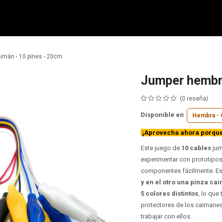
micro:bit
Grove
Electrónica
Remates
Contacto
Comuni
imán - 10 pines - 20cm
Jumper hembra
(0 reseña)
Disponible en
Hembra - 
¡Aprovecha ahora porque 
Este juego de
10 cables
jum
experimentar con prototipos
componentes fácilmente. Es
y en el otro una pinza c
5 colores distintos
, lo que
protectores de los caimanes
trabajar con ellos.