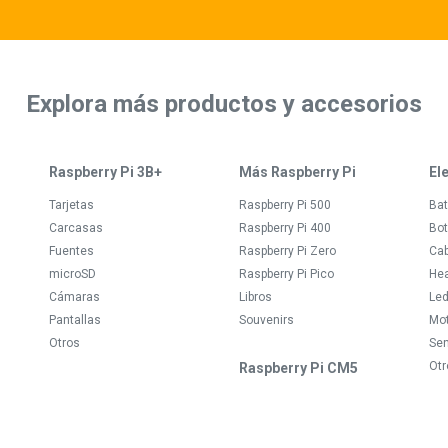
Explora más productos y accesorios
Raspberry Pi 3B+
Más Raspberry Pi
El
Tarjetas
Raspberry Pi 500
Bat
Carcasas
Raspberry Pi 400
Bot
Fuentes
Raspberry Pi Zero
Ca
microSD
Raspberry Pi Pico
Hea
Cámaras
Libros
Le
Pantallas
Souvenirs
Mo
Otros
Se
Otr
Raspberry Pi CM5