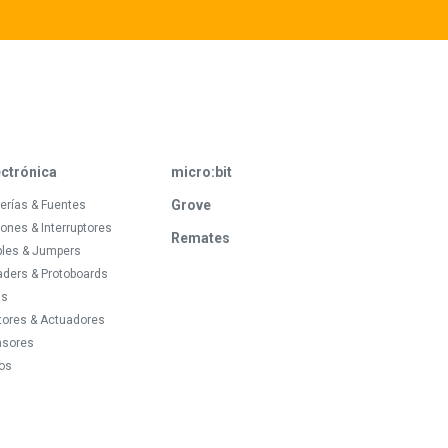
ectrónica
micro:bit
Grove
erías & Fuentes
ones & Interruptores
Remates
bles & Jumpers
ders & Protoboards
ds
tores & Actuadores
nsores
os