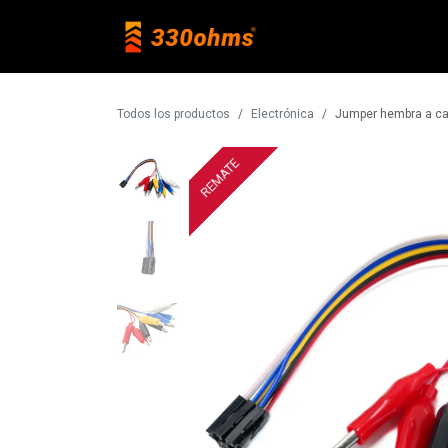
Ir al contenido
Raspberry Pi
Todos los productos
Electrónica
Jumper hembra a ca
REMATE
REMATE