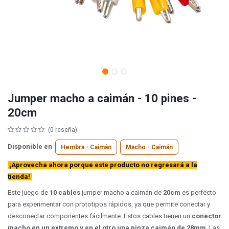
Jumper macho a caimán - 10 pines -
20cm
(0 reseña)
Disponible en
Hembra - Caimán
Macho - Caimán
¡Aprovecha ahora porque este producto no regresará a la
tienda!
Este juego de
10 cables
jumper macho a caimán de
20cm
es perfecto
para experimentar con prototipos rápidos, ya que permite conectar y
desconectar componentes fácilmente. Estos cables tienen un
conector
macho en un extremo y en el otro una pinza caimán de 28mm
. Las