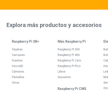
Explora más productos y accesorios
Raspberry Pi 3B+
Más Raspberry Pi
El
Tarjetas
Raspberry Pi 500
Bat
Carcasas
Raspberry Pi 400
Bot
Fuentes
Raspberry Pi Zero
Ca
microSD
Raspberry Pi Pico
Hea
Cámaras
Libros
Le
Pantallas
Souvenirs
Mo
Otros
Se
Otr
Raspberry Pi CM5