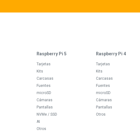
Raspberry Pi 5
Raspberry Pi 4
Tarjetas
Tarjetas
Kits
Kits
Carcasas
Carcasas
Fuentes
Fuentes
microSD
microSD
Cámaras
Cámaras
Pantallas
Pantallas
NVMe / SSD
Otros
AI
Otros