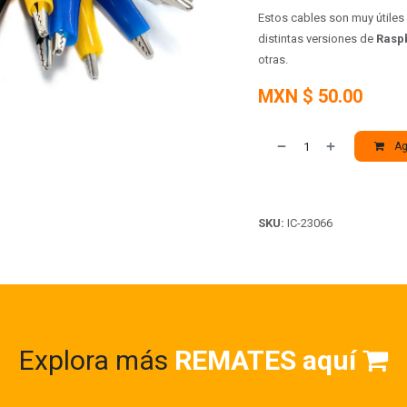
Estos cables son muy útiles
distintas versiones de
Raspb
otras.
MXN $
50.00
Agr
SKU:
IC-23066
Explora más
REMATES aquí