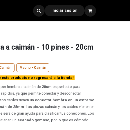
dad 330
Iniciar sesión
 a caimán - 10 pines - 20cm
Caimán
Macho - Caimán
este producto no regresará a la tienda!
per hembra a caimán de
20cm
es perfecto para
 rápidos, ya que permite conectar y desconectar
tos cables tienen un
conector hembra en un extremo
aimán de 28mm
. Las pinzas caimán y los cables vienen en
 te será de gran ayuda para clasificar tus conexiones. Los
 tienen un
acabado gomoso
, por lo que es cómodo