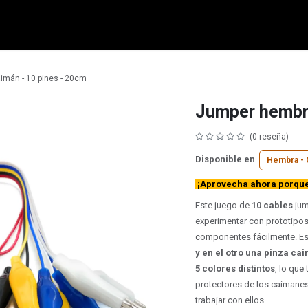
micro:bit
Grove
Electrónica
Remates
Contacto
Comuni
imán - 10 pines - 20cm
Jumper hembra
(0 reseña)
Disponible en
Hembra - 
¡Aprovecha ahora porque 
Este juego de
10 cables
jum
experimentar con prototipos
componentes fácilmente. Es
y en el otro una pinza c
5 colores distintos
, lo que
protectores de los caimanes
trabajar con ellos.