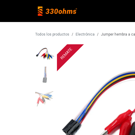
Ir al contenido
Raspberry Pi
Todos los productos
Electrónica
Jumper hembra a ca
REMATE
REMATE