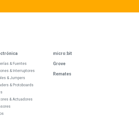
ectrónica
micro:bit
Grove
erías & Fuentes
ones & Interruptores
Remates
bles & Jumpers
ders & Protoboards
ds
tores & Actuadores
nsores
os