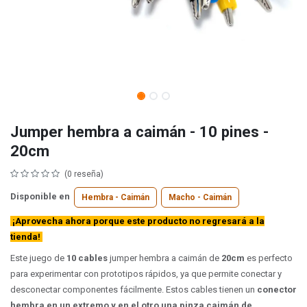
Jumper hembra a caimán - 10 pines -
20cm
(0 reseña)
Disponible en
Hembra - Caimán
Macho - Caimán
¡Aprovecha ahora porque este producto no regresará a la
tienda!
Este juego de
10 cables
jumper hembra a caimán de
20cm
es perfecto
para experimentar con prototipos rápidos, ya que permite conectar y
desconectar componentes fácilmente. Estos cables tienen un
conector
hembra en un extremo y en el otro una pinza caimán de