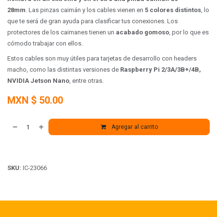
28mm
. Las pinzas caimán y los cables vienen en
5 colores distintos
, lo
que te será de gran ayuda para clasificar tus conexiones. Los
protectores de los caimanes tienen un
acabado gomoso
, por lo que es
cómodo trabajar con ellos.
Estos cables son muy útiles para tarjetas de desarrollo con headers
macho, como las distintas versiones de
Raspberry Pi 2/3A/3B+/4B,
NVIDIA Jetson Nano
, entre otras.
MXN $
50.00
Agregar al carrito
SKU:
IC-23066