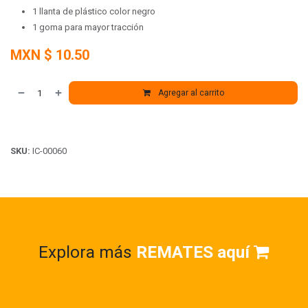
1 llanta de plástico color negro
1 goma para mayor tracción
MXN $
10.50
Agregar al carrito
SKU:
IC-00060
Explora más
REMATES aquí