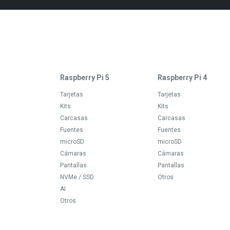
Raspberry Pi 5
Raspberry Pi 4
Tarjetas
Tarjetas
Kits
Kits
Carcasas
Carcasas
Fuentes
Fuentes
microSD
microSD
Cámaras
Cámaras
Pantallas
Pantallas
NVMe / SSD
Otros
AI
Otros