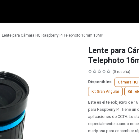
micro:bit
Grove
Electrónica
Remates
Contacto
Comuni
Lente para Cámara HQ Raspberry Pi Telephoto 16mm 10MP
Lente para Cá
Telephoto 1
(0 reseña)
Disponibles:
Cámara HQ 
Kit Gran Angular
Kit Te
Este es el teleobjetivo de 1
para Raspberry Pi. Tiene un
aplicaciones de CCTV. Los t
especialmente cuando necesit
mariposa para ensamblar ráp