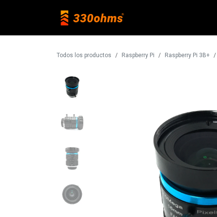
Ir al contenido
Raspberry Pi
Todos los productos
Raspberry Pi
Raspberry Pi 3B+