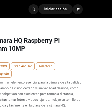
dad 330
Iniciar sesión
mara HQ Raspberry Pi
6mm 10MP
C/CS
Gran Angular
Telephoto
lephoto
6 mm, un elemento esencial para la cámara de alta calidad
 campo de visión cerrado y una variedad de usos, como
eleobjetivos son excelentes para tomas a distancia,
as tomar fotos o videos lejanos. Incluye un tornillo de
ida y fácilmente en la placa de la cámara HQ.