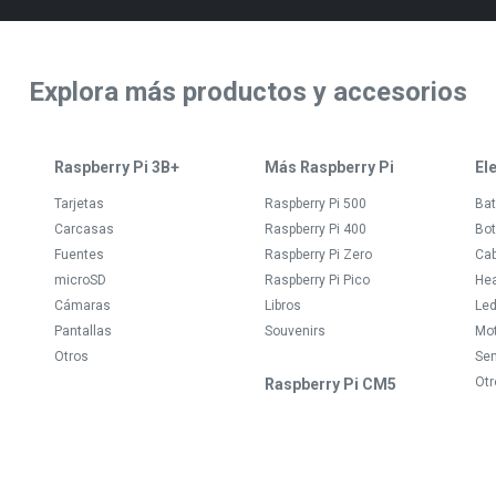
Explora más productos y accesorios
Raspberry Pi 3B+
Más Raspberry Pi
El
Tarjetas
Raspberry Pi 500
Bat
Carcasas
Raspberry Pi 400
Bot
Fuentes
Raspberry Pi Zero
Ca
microSD
Raspberry Pi Pico
Hea
Cámaras
Libros
Le
Pantallas
Souvenirs
Mo
Otros
Se
Otr
Raspberry Pi CM5