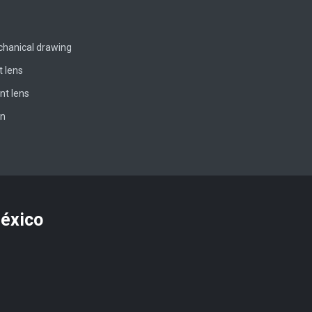
chanical drawing
t lens
nt lens
on
México