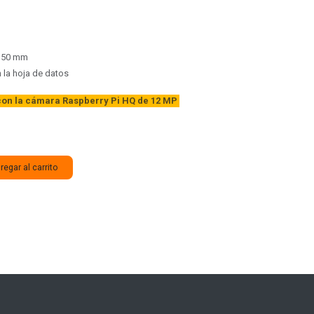
x 50 mm
n la hoja de datos
on la cámara Raspberry Pi HQ de 12 MP
egar al carrito