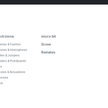
ectrónica
micro:bit
Grove
erías & Fuentes
ones & Interruptores
Remates
bles & Jumpers
ders & Protoboards
ds
tores & Actuadores
nsores
os