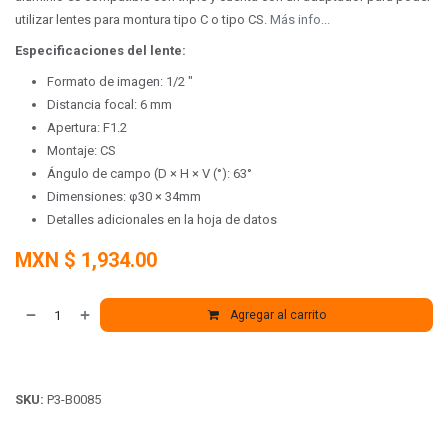
utilizar lentes para montura tipo C o tipo CS.
Más info...
Especificaciones del lente:
Formato de imagen: 1/2 "
Distancia focal: 6 mm
Apertura: F1.2
Montaje: CS
Ángulo de campo (D × H × V (°): 63°
Dimensiones: φ30 × 34mm
Detalles adicionales en la hoja de datos
MXN $
1,934.00
Agregar al carrito
SKU:
P3-B0085