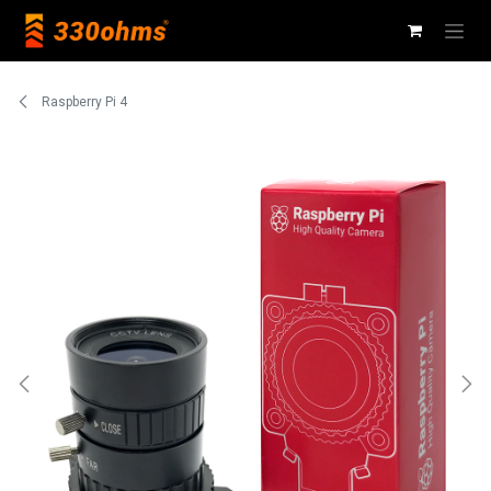
Ir al contenido
Raspberry Pi 4