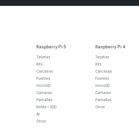
Raspberry Pi 5
Raspberry Pi 4
Tarjetas
Tarjetas
Kits
Kits
Carcasas
Carcasas
Fuentes
Fuentes
microSD
microSD
Cámaras
Cámaras
Pantallas
Pantallas
NVMe / SSD
Otros
AI
Otros