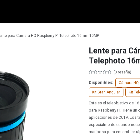
micro:bit
Grove
Electrónica
Remates
Contacto
Comuni
ente para Cámara HQ Raspberry Pi Telephoto 16mm 10MP
Lente para Cá
Telephoto 1
(0 reseña)
Disponibles:
Cámara HQ 
Kit Gran Angular
Kit Te
Este es el teleobjetivo de 1
para Raspberry Pi. Tiene un
aplicaciones de CCTV. Los t
especialmente cuando necesit
mariposa para ensamblar ráp