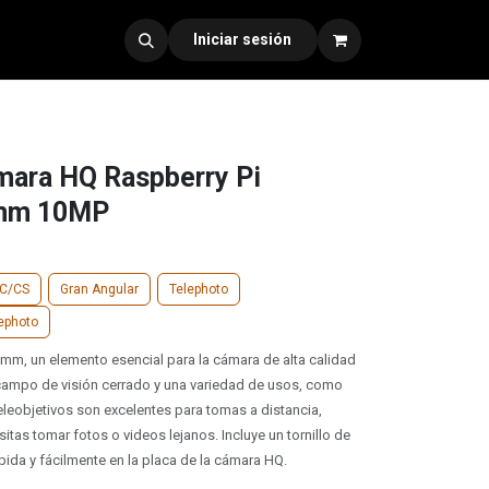
dad 330
Iniciar sesión
mara HQ Raspberry Pi
6mm 10MP
C/CS
Gran Angular
Telephoto
lephoto
6 mm, un elemento esencial para la cámara de alta calidad
 campo de visión cerrado y una variedad de usos, como
eleobjetivos son excelentes para tomas a distancia,
as tomar fotos o videos lejanos. Incluye un tornillo de
ida y fácilmente en la placa de la cámara HQ.