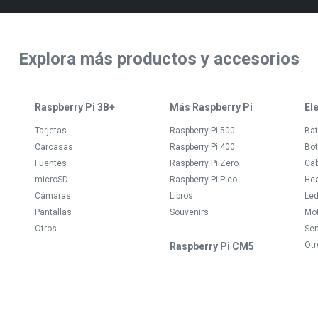
Explora más productos y accesorios
Raspberry Pi 3B+
Más Raspberry Pi
El
Tarjetas
Raspberry Pi 500
Bat
Carcasas
Raspberry Pi 400
Bot
Fuentes
Raspberry Pi Zero
Ca
microSD
Raspberry Pi Pico
Hea
Cámaras
Libros
Le
Pantallas
Souvenirs
Mo
Otros
Se
Otr
Raspberry Pi CM5