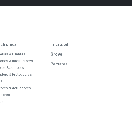
ectrónica
micro:bit
Grove
erías & Fuentes
ones & Interruptores
Remates
bles & Jumpers
ders & Protoboards
ds
tores & Actuadores
nsores
os