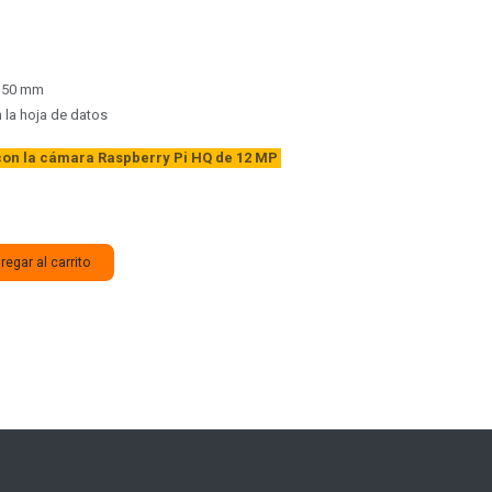
x 50 mm
n la hoja de datos
on la cámara Raspberry Pi HQ de 12 MP
egar al carrito