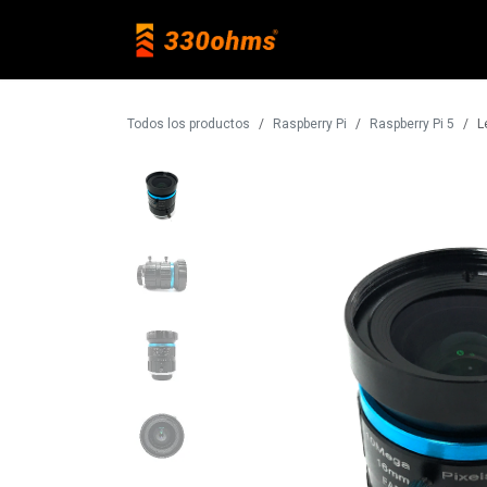
Ir al contenido
Raspberry Pi
Todos los productos
Raspberry Pi
Raspberry Pi 5
L