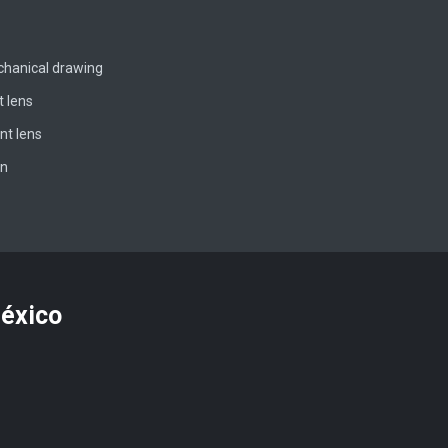
chanical drawing
t lens
nt lens
on
México