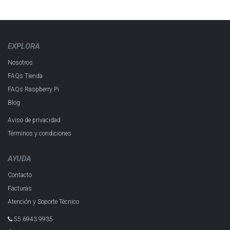
EXPLORA
Nosotros
FAQs Tienda
FAQs Raspberry Pi
Blog
Aviso de privacidad
Términos y condiciones
AYUDA
Contacto
Facturas
Atención y Soporte Técnico
55 6943 993​5