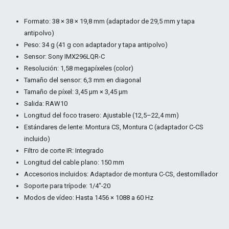
Formato: 38 × 38 × 19,8 mm (adaptador de 29,5 mm y tapa
antipolvo)
Peso: 34 g (41 g con adaptador y tapa antipolvo)
Sensor: Sony IMX296LQR-C
Resolución: 1,58 megapíxeles (color)
Tamaño del sensor: 6,3 mm en diagonal
Tamaño de píxel: 3,45 μm × 3,45 μm
Salida: RAW10
Longitud del foco trasero: Ajustable (12,5–22,4 mm)
Estándares de lente: Montura CS, Montura C (adaptador C-CS
incluido)
Filtro de corte IR: Integrado
Longitud del cable plano: 150 mm
Accesorios incluidos: Adaptador de montura C-CS, destornillador
Soporte para trípode: 1/4"-20
Modos de vídeo: Hasta 1456 × 1088 a 60 Hz