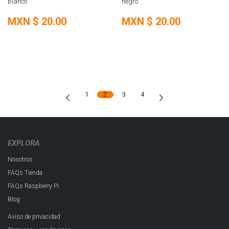
blanco
negro
MXN $
20.00
MXN $
20.00
1
2
3
4
EXPLORA
Nosotros
FAQs Tienda
FAQs Raspberry Pi
Blog
Aviso de privacidad