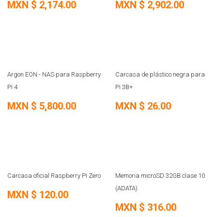
MXN $
2,174.00
MXN $
2,902.00
REMATE
Argon EON - NAS para Raspberry
Carcasa de plástico negra para
Pi 4
Pi 3B+
MXN $
5,800.00
MXN $
26.00
Carcasa oficial Raspberry Pi Zero
Memoria microSD 32GB clase 10
(ADATA)
MXN $
120.00
MXN $
316.00