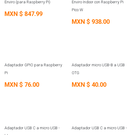
REMATE
REMATE
Enviro (para Raspberry Pi)
Enviro Indoor con Raspberry Pi
Pico W
MXN $
847.99
MXN $
938.00
Adaptador GPIO para Raspberry
Adaptador micro USB-B a USB
Pi
OTG
MXN $
76.00
MXN $
40.00
Adaptador USB C a micro USB -
Adaptador USB C a micro USB -