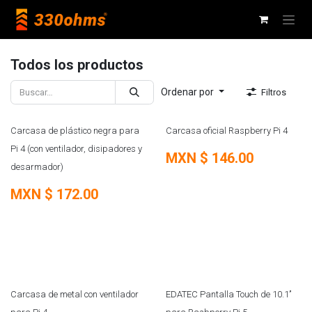
Ir al contenido
Todos los productos
Ordenar por
Filtros
Carcasa de plástico negra para
Carcasa oficial Raspberry Pi 4
Pi 4 (con ventilador, disipadores y
MXN $
146.00
desarmador)
MXN $
172.00
NUEVO
Carcasa de metal con ventilador
EDATEC Pantalla Touch de 10.1’’