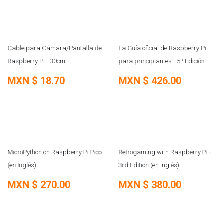
Cable para Cámara/Pantalla de
La Guía oficial de Raspberry Pi
Raspberry Pi - 30cm
para principiantes - 5ª Edición
MXN $
18.70
MXN $
426.00
ÚLTIMAS PIEZAS
MicroPython on Raspberry Pi Pico
Retrogaming with Raspberry Pi -
(en Inglés)
3rd Edition (en Inglés)
MXN $
270.00
MXN $
380.00